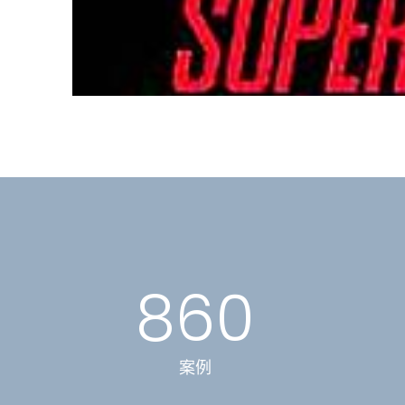
860
案例