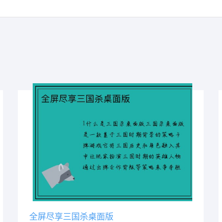
全屏尽享三国杀桌面版