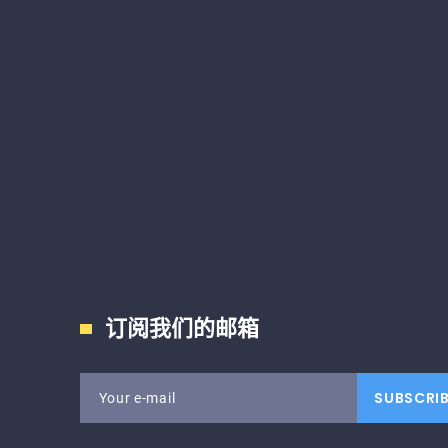
订阅我们的邮箱
SUBSCRI
Your e-mail