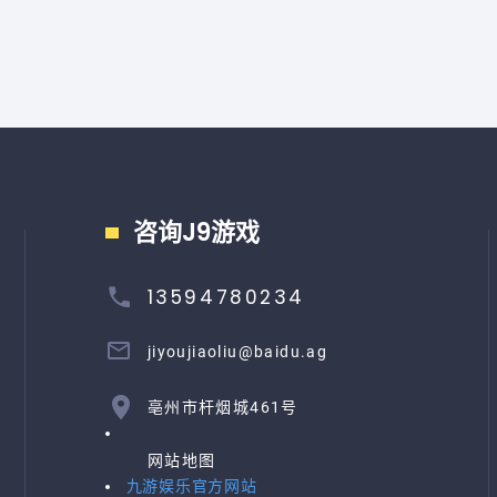
咨询J9游戏
13594780234
jiyoujiaoliu@baidu.ag
亳州市杆烟城461号
网站地图
九游娱乐官方网站