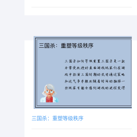
三国杀：重塑等级秩序