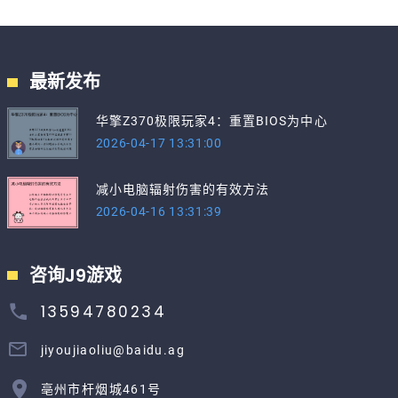
最新发布
华擎Z370极限玩家4：重置BIOS为中心
2026-04-17 13:31:00
减小电脑辐射伤害的有效方法
2026-04-16 13:31:39
咨询J9游戏
13594780234
jiyoujiaoliu@baidu.ag
亳州市杆烟城461号