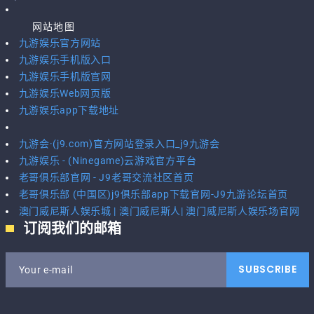
网站地图
九游娱乐官方网站
九游娱乐手机版入口
九游娱乐手机版官网
九游娱乐Web网页版
九游娱乐app下载地址
九游会·(j9.com)官方网站登录入口_j9九游会
九游娱乐 - (Ninegame)云游戏官方平台
老哥俱乐部官网 - J9老哥交流社区首页
老哥俱乐部 (中国区)j9俱乐部app下载官网-J9九游论坛首页
澳门威尼斯人娱乐城 | 澳门威尼斯人| 澳门威尼斯人娱乐场官网
订阅我们的邮箱
SUBSCRIBE
Your e-mail