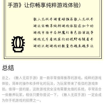
总结
总之，《散人无双手游》是一款非常值得推荐的游戏。纯粹的游戏
体验，简单的操作和多样化的玩法，为玩家带来了极佳的游戏体
验。值得一提的是，这款游戏完全没有需要充值的系统，非常适合
一些散养玩家。相信只要你尝试一下，《散人无双手游》一定会成
为你手机游戏的招牌之一。