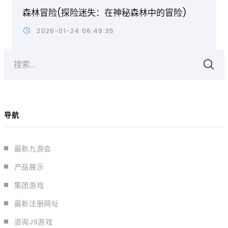
森林冒险(探险迷失：在神秘森林中的冒险)
2026-01-24 06:49:35
搜索...
导航
最新九游会
产品展示
集团游戏
最新注册网址
咨询J9游戏