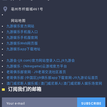
亳州市杆烟城461号
网站地图
九游娱乐官方网站
九游娱乐手机版入口
九游娱乐手机版官网
九游娱乐Web网页版
九游娱乐app下载地址
九游会·(j9.com)官方网站登录入口_j9九游会
九游娱乐 - (Ninegame)云游戏官方平台
老哥俱乐部官网 - J9老哥交流社区首页
老哥俱乐部 (中国区)j9俱乐部app下载官网-J9九游论坛首页
澳门威尼斯人娱乐城 | 澳门威尼斯人| 澳门威尼斯人娱乐场官网
订阅我们的邮箱
SUBSCRIBE
Your e-mail