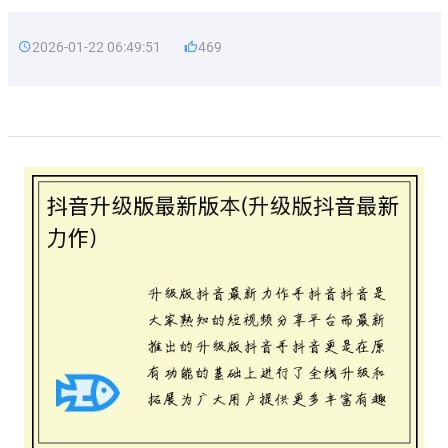
2026-01-22 06:49:51
469