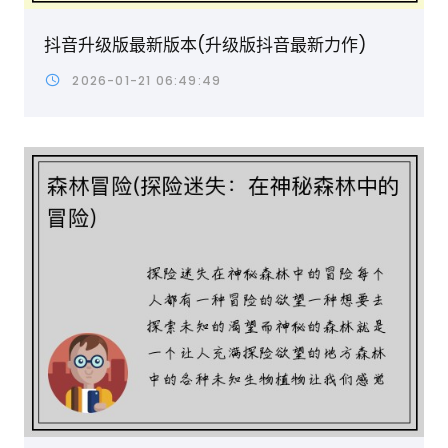
抖音升级版最新版本(升级版抖音最新力作)
2026-01-21 06:49:49