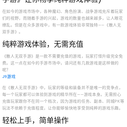
在如今的游戏市场中，各种魔幻、角色扮演、战争游戏充斥着玩家
们的视野，而随着手游的兴起，游戏的数量也越来越多，让人眼花
缭乱。但是在众多游戏中，有一款游戏体验非常独特——《散人无
双手游》。
纯粹游戏体验，无需充值
《散人无双手游》是一款不需要充值的游戏，玩家打怪升级完全免
费。这一点在如今的手游市场中，请问还有几款游戏是这样做的
呢？
J9游戏
在《散人无双手游》中，玩家的等级和装备并不是唯一的竞争点，
每一个玩家都可以体验到游戏的精华所在——游戏本身。无需担心
充值玩家跟你不在同一个档次，因为游戏的任务、副本、同城PK等
玩法不依赖于充值程度，让你能够愉快地享受到纯粹的游戏乐趣。
轻松上手，简单操作