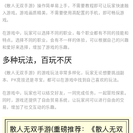
《散人无双手游》操作简单易上手，不需要教程即可让玩家快速融
入游戏。游戏画质精美，不需要使用高配置的手机，即可畅玩游
戏。
在游戏中，玩家可以选择不同的职业，每个职业都有不同的技能和
特点。选择不同的职业，会有不一样的体验，可以根据自己的兴趣
和爱好来选择，增加了游戏的乐趣。
多种玩法，百玩不厌
《散人无双手游》的游戏玩法非常多样化，玩家无论想要挑战副
本、PK竞技还是寻宝，都可以在游戏中找到自己喜欢的玩法。
在游戏中，玩家也可以结交好友，一同完成任务，一起冒险探索。
同时，游戏还提供了自由贸易系统，让玩家间可以进行自由的交
易，增加了社交互动的乐趣。