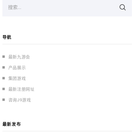
搜索...
导航
最新九游会
产品展示
集团游戏
最新注册网址
咨询J9游戏
最新发布