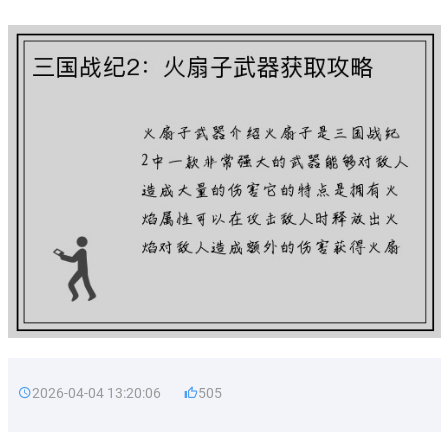
2026-04-04 13:20:06
505