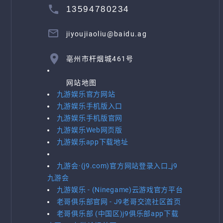
13594780234
jiyoujiaoliu@baidu.ag
亳州市杆烟城461号
网站地图
九游娱乐官方网站
九游娱乐手机版入口
九游娱乐手机版官网
九游娱乐Web网页版
九游娱乐app下载地址
九游会·(j9.com)官方网站登录入口_j9
九游会
九游娱乐 - (Ninegame)云游戏官方平台
老哥俱乐部官网 - J9老哥交流社区首页
老哥俱乐部 (中国区)j9俱乐部app下载