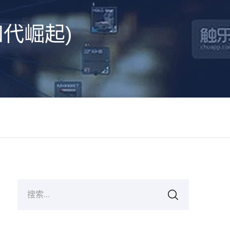
代崛起)
搜索...