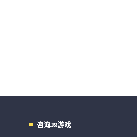
咨询J9游戏