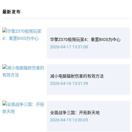
最新发布
华擎Z370极限玩家4：重置BIOS为中心
2026-04-17 13:31:00
减小电脑辐射伤害的有效方法
2026-04-16 13:31:39
全面战争三国：开拓新天地
2026-04-15 13:30:05