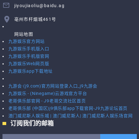
jiyoujiaoliu@baidu.ag
亳州市杆烟城461号
网站地图
九游娱乐官方网站
九游娱乐手机版入口
九游娱乐手机版官网
九游娱乐Web网页版
九游娱乐app下载地址
九游会·(j9.com)官方网站登录入口_j9九游会
九游娱乐 - (Ninegame)云游戏官方平台
老哥俱乐部官网 - J9老哥交流社区首页
老哥俱乐部 (中国区)j9俱乐部app下载官网-J9九游论坛首页
澳门威尼斯人娱乐城 | 澳门威尼斯人| 澳门威尼斯人娱乐场官网
订阅我们的邮箱