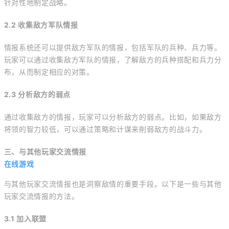
针对性地制定战略。
2.2 收集敌方军队情报
情报系统还可以提供敌方军队的情报，包括军队的兵种、兵力等。
玩家可以通过收集敌方军队的情报，了解敌方的兵种搭配和兵力分
布，从而制定相应的对策。
2.3 分析敌方的弱点
通过收集敌方的情报，玩家可以分析敌方的弱点。比如，如果敌方
将领的智力较低，可以通过策略和计谋来削弱敌方的战斗力。
三、与其他玩家交流情报
在线游戏
与其他玩家交流情报也是洞察敌情的重要手段。以下是一些与其他
玩家交流情报的方法。
3.1 加入联盟