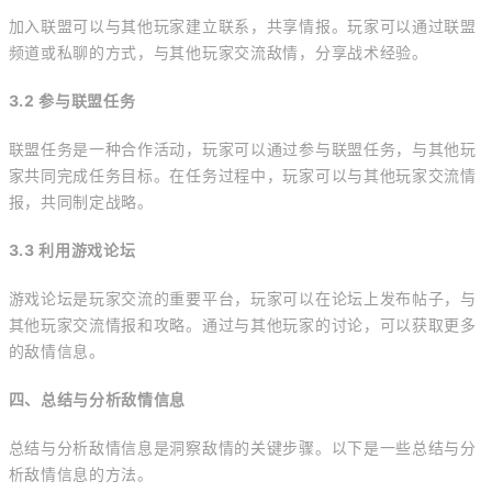
加入联盟可以与其他玩家建立联系，共享情报。玩家可以通过联盟
频道或私聊的方式，与其他玩家交流敌情，分享战术经验。
3.2 参与联盟任务
联盟任务是一种合作活动，玩家可以通过参与联盟任务，与其他玩
家共同完成任务目标。在任务过程中，玩家可以与其他玩家交流情
报，共同制定战略。
3.3 利用游戏论坛
游戏论坛是玩家交流的重要平台，玩家可以在论坛上发布帖子，与
其他玩家交流情报和攻略。通过与其他玩家的讨论，可以获取更多
的敌情信息。
四、总结与分析敌情信息
总结与分析敌情信息是洞察敌情的关键步骤。以下是一些总结与分
析敌情信息的方法。