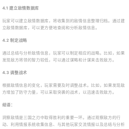
4.1 建立敌情数据库
玩家可以建立敌情数据库，将收集到的敌情信息整理归档。通过建
立敌情数据库，可以更方便地查阅和分析敌情信息。
4.2 制定战略
通过总结与分析敌情信息，玩家可以制定相应的战略。比如，如果
发现敌方将领的智力较低，可以通过谋略和计谋来击败敌方。
4.3 调整战术
根据敌情信息的变化，玩家需要及时调整战术。比如，如果发现敌
方增加了防守力量，可以采取突袭的战术，以迅速击败敌方。
结语：
洞察敌情是三国之刃中取得胜利的重要一环。通过观察敌方的行
动、利用情报系统收集信息、与其他玩家交流情报以及总结与分析