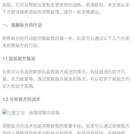
技能，它可以帮助玩家制定更有效的战略，取得胜利。本文将从多
个方面详细阐述如何洞察敌情，提供一些攻略建议。
一、观察敌方的行动
观察敌方的行动是洞察敌情的第一步。玩家可以通过以下几个方面
来观察敌方的行动。
1.1 监视敌方城池
玩家可以派遣侦察部队监视敌方城池的情况，包括城池的防守力
量、兵力数量等。通过观察敌方城池的情况，可以初步了解敌方的
实力和防守策略。
1.2 分析敌方的战术
观察敌方的战术也是洞察敌情的重要手段。玩家可以通过观察敌方
的战斗录像或回放来分析敌方的战术，包括进攻路线、兵种搭配、