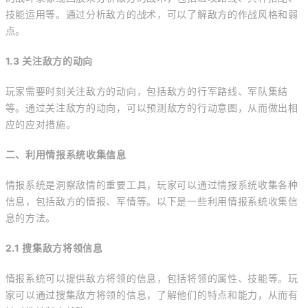
技能运用等。通过分析敌方的战术，可以了解敌方的作战风格和弱
点。
1.3 关注敌方的动向
玩家需要时刻关注敌方的动向，包括敌方的行军路线、军队集结
等。通过关注敌方的动向，可以预测敌方的行动意图，从而做出相
应的应对措施。
二、利用情报系统收集信息
情报系统是洞察敌情的重要工具，玩家可以通过情报系统收集各种
信息，包括敌方的情报、军情等。以下是一些利用情报系统收集信
息的方法。
2.1 搜集敌方将领信息
情报系统可以提供敌方将领的信息，包括将领的属性、技能等。玩
家可以通过搜集敌方将领的信息，了解他们的特点和能力，从而有