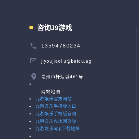
咨询J9游戏
13594780234
jiyoujiaoliu@baidu.ag
亳州市杆烟城461号
网站地图
九游娱乐官方网站
九游娱乐手机版入口
九游娱乐手机版官网
九游娱乐Web网页版
九游娱乐app下载地址