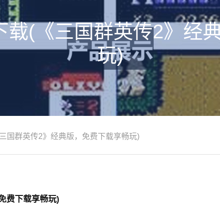
下载(《三国群英传2》经
玩)
《三国群英传2》经典版，免费下载享畅玩)
免费下载享畅玩)