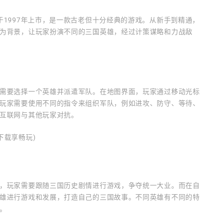
1997年上市，是一款古老但十分经典的游戏。从新手到精通，
为背景，让玩家扮演不同的三国英雄，经过计策谋略和力战敌
需要选择一个英雄并派遣军队。在地图界面，玩家通过移动光标
玩家需要使用不同的指令来组织军队，例如进攻、防守、等待、
互联网与其他玩家对抗。
，玩家需要跟随三国历史剧情进行游戏，争夺统一大业。而在自
雄进行游戏和发展，打造自己的三国故事。不同英雄有不同的特
。