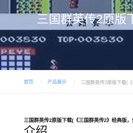
三国群英传2原版
首页
产品展示
三国群英传2原版下载(
三国群英传2原版下载(《三国群英传2》经典版，
介绍